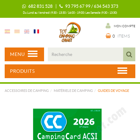
682 831 528 |
93 795 67 99 / 634 543 373
Du Lundi au Vendredi (9:30 - 13:30 / 16:00 - 19:00) Les Samedis (9:30 - 13:30)
MON COMPTE
0
ITEMS
MENU
PRODUITS
ACCESSOIRES DE CAMPING
MATÉRIELE DE CAMPING
GUIDES DE VOYAGE