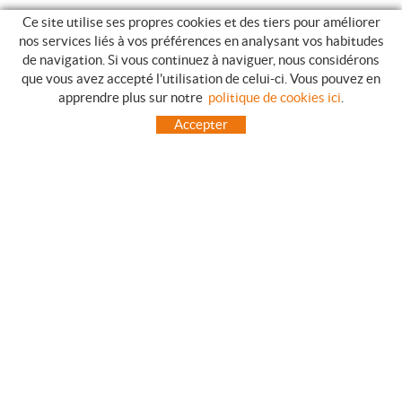
Ce site utilise ses propres cookies et des tiers pour améliorer
nos services liés à vos préférences en analysant vos habitudes
de navigation. Si vous continuez à naviguer, nous considérons
que vous avez accepté l'utilisation de celui-ci. Vous pouvez en
GUIDE DES ACHATS
apprendre plus sur notre
politique de cookies ici
.
COMMENT ACHETER
Accepter
QUESTIONS HABITUELLES
MODES DE PAIEMENT
ENVOIES HORS LA PENINSULE
INCIDENTS PENDANT LE TRANSPORT, GARANTIES ET RETOURS DES
COMMANDES
ACCUEIL
CONTACT
FABRICANTS
TOT CAMPING CANET
C/ Vall 63, baixos, Local 1 - (Carretera N-II, Km 660, 2)
08360 CANET DE MAR (Barcelona)
93 795 67 99 / 634 543 373