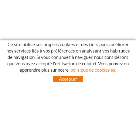
Ce site utilise ses propres cookies et des tiers pour améliorer
nos services liés à vos préférences en analysant vos habitudes
de navigation. Si vous continuez à naviguer, nous considérons
que vous avez accepté l'utilisation de celui-ci. Vous pouvez en
GUIDE DES ACHATS
apprendre plus sur notre
politique de cookies ici
.
COMMENT ACHETER
Accepter
QUESTIONS HABITUELLES
MODES DE PAIEMENT
ENVOIES HORS LA PENINSULE
INCIDENTS PENDANT LE TRANSPORT, GARANTIES ET RETOURS DES
COMMANDES
ACCUEIL
CONTACT
FABRICANTS