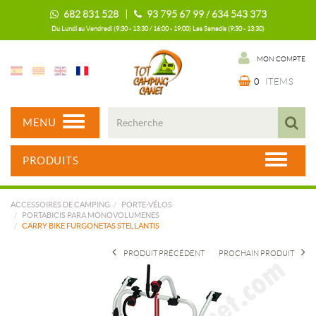
682 831 528 |
93 795 67 99 / 634 543 373
Du Lundi au Vendredi (9:30 - 13:30 / 16:00 - 19:00) Les Samedis (9:30 - 13:30)
MON COMPTE
0
ITEMS
MENU
PRODUITS
ACCESSOIRES DE CAMPING
PORTE-VÉLOS
PORTABICIS PARA MONOVOLUMENES
CARRY BIKE FURGONETAS STELLANTIS
PRODUIT PRÉCÉDENT
PROCHAIN PRODUIT