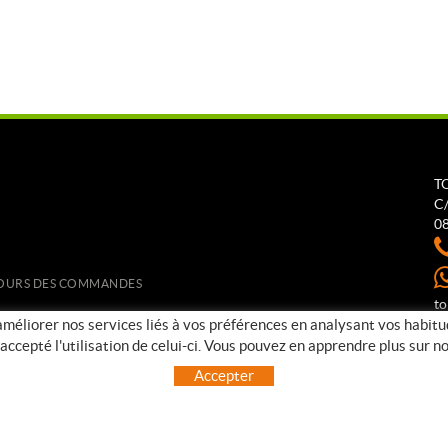
T
C/
0
ETOURS DES COMMANDES
t
 améliorer nos services liés à vos préférences en analysant vos habit
ccepté l'utilisation de celui-ci. Vous pouvez en apprendre plus sur 
Accepter
COOKIES
MENTION LÉGALE
CONDITIONS D´USAGE