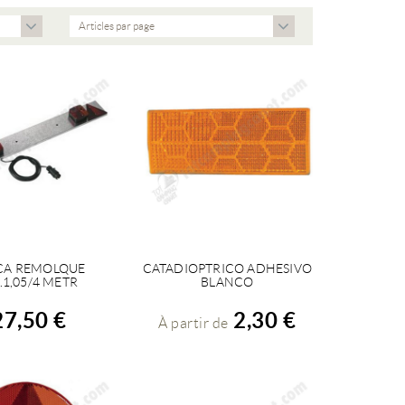
Articles par page
CA REMOLQUE
CATADIOPTRICO ADHESIVO
CHETER
VOIR LES DÉTAILS
.1,05/4 METR
BLANCO
27,50 €
2,30 €
À partir de