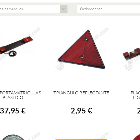
es les marques
Ordonner par
 PORTAMATRICULAS
TRIANGULO REFLECTANTE
PLA
ACHETER
ACHETER
A
PLASTICO
LIG
37,95 €
2,95 €