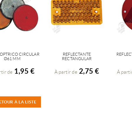
OPTRICO CIRCULAR
REFLECTANTE
REFLEC
VOIR LES DÉTAILS
VOIR LES DÉTAILS
V
Ø61 MM
RECTANGULAR
1,95 €
2,75 €
rtir de
À partir de
À parti
ETOUR À LA LISTE