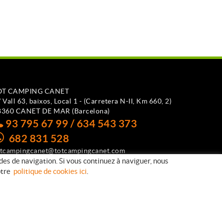
OT CAMPING CANET
 Vall 63, baixos, Local 1 - (Carretera N-II, Km 660, 2)
8360 CANET DE MAR (Barcelona)
93 795 67 99 / 634 543 373
682 831 528
otcampingcanet@totcampingcanet.com
udes de navigation. Si vous continuez à naviguer, nous
notre
politique de cookies ici
.
Distribué par:
MICROLÒGIC S.L.U.