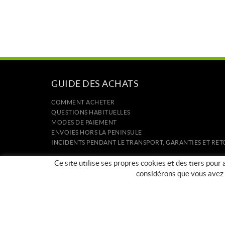
GUIDE DES ACHATS
COMMENT ACHETER
QUESTIONS HABITUELLES
MODES DE PAIEMENT
ENVOIES HORS LA PENINSULE
INCIDENTS PENDANT LE TRANSPORT, GARANTIES ET R
ACCUEIL
Ce site utilise ses propres cookies et des tiers pour
CONTACT
considérons que vous avez a
FABRICANTS