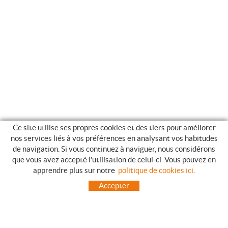
Ce site utilise ses propres cookies et des tiers pour améliorer
nos services liés à vos préférences en analysant vos habitudes
de navigation. Si vous continuez à naviguer, nous considérons
que vous avez accepté l'utilisation de celui-ci. Vous pouvez en
GUIDE DES ACHATS
apprendre plus sur notre
politique de cookies ici
.
COMMENT ACHETER
Accepter
QUESTIONS HABITUELLES
MODES DE PAIEMENT
ENVOIES HORS LA PENINSULE
INCIDENTS PENDANT LE TRANSPORT, GARANTIES ET RETOURS DES