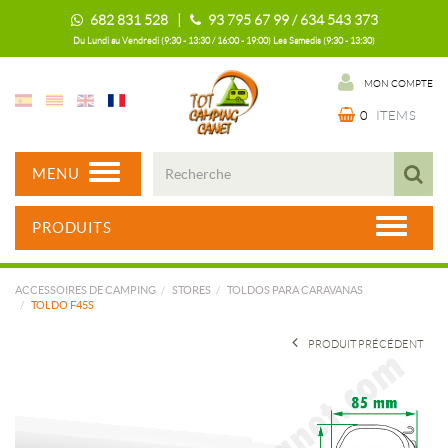
682 831 528 |
93 795 67 99 / 634 543 373
Du Lundi au Vendredi (9:30 - 13:30 / 16:00 - 19:00) Les Samedis (9:30 - 13:30)
MON COMPTE
0
ITEMS
MENU
PRODUITS
ACCESSOIRES DE CAMPING
STORES
TOLDOS PARA CARAVANAS
TOLDO F45S
PRODUIT PRÉCÉDENT