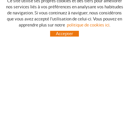
Ce site utilise ses propres cookies et des tiers pour améliorer
nos services liés à vos préférences en analysant vos habitudes
de navigation. Si vous continuez à naviguer, nous considérons
que vous avez accepté l'utilisation de celui-ci. Vous pouvez en
GUIDE DES ACHATS
apprendre plus sur notre
politique de cookies ici
.
COMMENT ACHETER
Accepter
QUESTIONS HABITUELLES
MODES DE PAIEMENT
ENVOIES HORS LA PENINSULE
INCIDENTS PENDANT LE TRANSPORT, GARANTIES ET RETOURS DES
COMMANDES
ACCUEIL
CONTACT
FABRICANTS
TOT CAMPING CANET
C/ Vall 63, baixos, Local 1 - (Carretera N-II, Km 660, 2)
08360 CANET DE MAR (Barcelona)
93 795 67 99 / 634 543 373
682 831 528