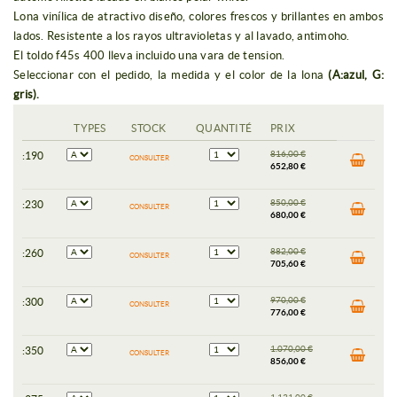
Lona vinílica de atractivo diseño, colores frescos y brillantes en ambos
lados. Resistente a los rayos ultravioletas y al lavado, antimoho.
El toldo f45s 400 lleva incluido una vara de tension.
Seleccionar con el pedido, la medida y el color de la lona
(A:azul, G:
gris).
TYPES
STOCK
QUANTITÉ
PRIX
816,00
€
:190
CONSULTER
652,80 €
850,00
€
:230
CONSULTER
680,00 €
882,00
€
:260
CONSULTER
705,60 €
970,00
€
:300
CONSULTER
776,00 €
1.070,00
€
:350
CONSULTER
856,00 €