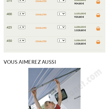
1.131,00
€
:375
CONSULTER
904,80 €
1.151,00
€
:400
CONSULTER
920,80 €
1.286,00
€
:425
CONSULTER
1.028,80 €
1.286,00
€
:450
CONSULTER
1.028,80 €
VOUS AIMEREZ AUSSI