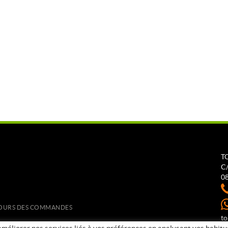
T
C/
0
ETOURS DES COMMANDES
t