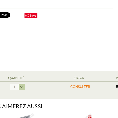
Save
QUANTITÉ
STOCK
P
8
CONSULTER
1
 AIMEREZ AUSSI