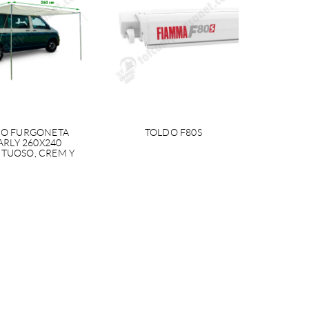
DO FURGONETA
TOLDO F80S
RLY 260X240
TUOSO, CREM Y
CURS ROTO