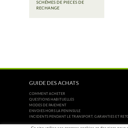
SCHÉMES DE PIECES DE
RECHANGE
GUIDE DES ACHATS
COMMENT ACHETER
QUESTIONS HABITUELLES
MODES DE PAIEMENT
ENVOIES HORS LA PENINSULE
INCIDENTS PENDANT LE TRANSPORT, GARANTIES ET R
ACCUEIL