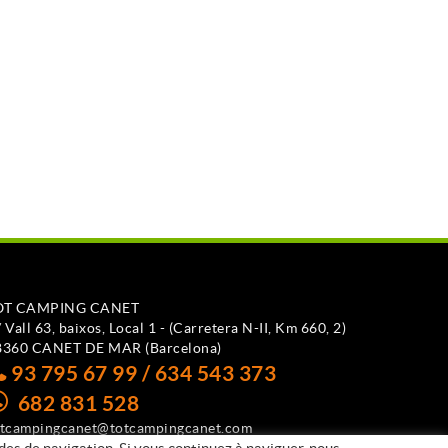
OT CAMPING CANET
 Vall 63, baixos, Local 1 - (Carretera N-II, Km 660, 2)
8360 CANET DE MAR (Barcelona)
93 795 67 99 / 634 543 373
682 831 528
otcampingcanet@totcampingcanet.com