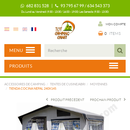
682 831 528 |
93 795 67 99 / 634 543 373
Du Lundi au Vendredi (9:30 - 13:30 / 16:00 - 19:00) Les Samedis (9:30 - 13:30)
MON COMPTE
0
ITEMS
MENU
PRODUITS
ACCESSOIRES DE CAMPING
TENTES DE CUSINE/ABRI
MOYENNES
TIENDA COCINA NEPAL 240X145
PRODUIT PRÉCÉDENT
PROCHAIN PRODUIT