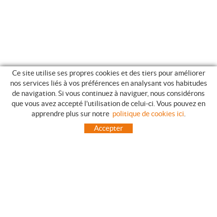
Ce site utilise ses propres cookies et des tiers pour améliorer
nos services liés à vos préférences en analysant vos habitudes
de navigation. Si vous continuez à naviguer, nous considérons
que vous avez accepté l'utilisation de celui-ci. Vous pouvez en
GUIDE DES ACHATS
apprendre plus sur notre
politique de cookies ici
.
COMMENT ACHETER
Accepter
QUESTIONS HABITUELLES
MODES DE PAIEMENT
ENVOIES HORS LA PENINSULE
INCIDENTS PENDANT LE TRANSPORT, GARANTIES ET RETOURS DES
COMMANDES
ACCUEIL
CONTACT
FABRICANTS